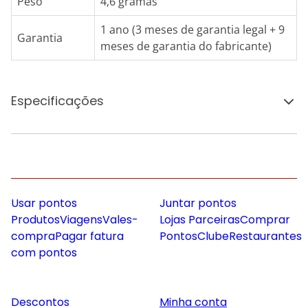
Peso
4,6 gramas
1 ano (3 meses de garantia legal + 9
Garantia
meses de garantia do fabricante)
Especificações
Usar pontos
Juntar pontos
Produtos
Viagens
Vales-
Lojas Parceiras
Comprar
compra
Pagar fatura
Pontos
Clube
Restaurantes
com pontos
Descontos
Minha conta