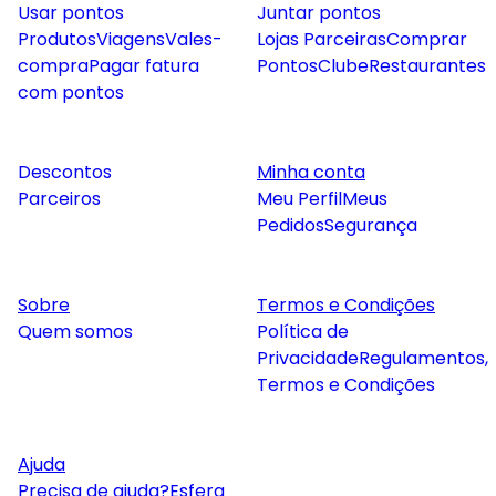
Usar pontos
Juntar pontos
Produtos
Viagens
Vales-
Lojas Parceiras
Comprar
compra
Pagar fatura
Pontos
Clube
Restaurantes
com pontos
Descontos
Minha conta
Parceiros
Meu Perfil
Meus
Pedidos
Segurança
Sobre
Termos e Condições
Quem somos
Política de
Privacidade
Regulamentos,
Termos e Condições
Ajuda
Precisa de ajuda?
Esfera