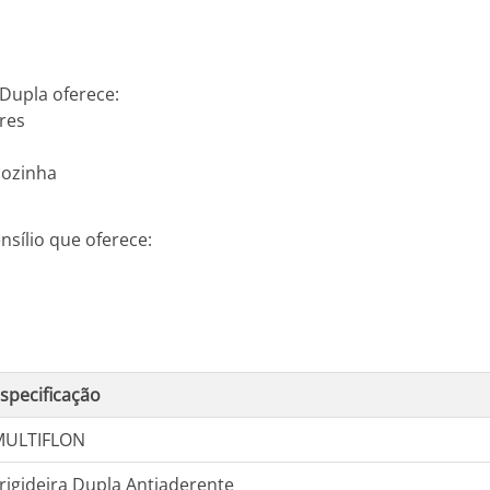
 Dupla oferece:
res
cozinha
nsílio que oferece:
specificação
MULTIFLON
rigideira Dupla Antiaderente