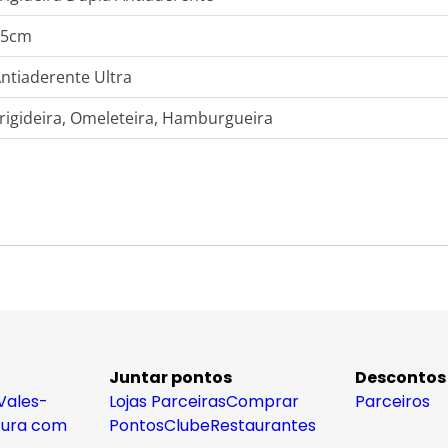
25cm
ntiaderente Ultra
rigideira, Omeleteira, Hamburgueira
Juntar pontos
Descontos
Vales-
Lojas Parceiras
Comprar
Parceiros
tura com
Pontos
Clube
Restaurantes