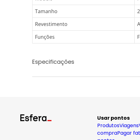
Tamanho
Revestimento
A
Funções
F
Especificações
Usar pontos
Produtos
Viagens
compra
Pagar fa