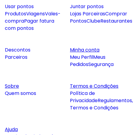
Usar pontos
Juntar pontos
Produtos
Viagens
Vales-
Lojas Parceiras
Comprar
compra
Pagar fatura
Pontos
Clube
Restaurantes
com pontos
Descontos
Minha conta
Parceiros
Meu Perfil
Meus
Pedidos
Segurança
Sobre
Termos e Condições
Quem somos
Política de
Privacidade
Regulamentos,
Termos e Condições
Ajuda