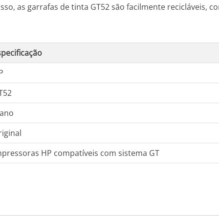
so, as garrafas de tinta GT52 são facilmente recicláveis, 
specificação
P
T52
iano
iginal
mpressoras HP compatíveis com sistema GT