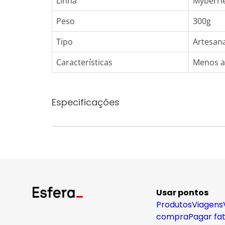
Linha
Myberri
Peso
300g
Tipo
Artesana
Características
Menos a
Especificações
Usar pontos
Produtos
Viagens
compra
Pagar fa