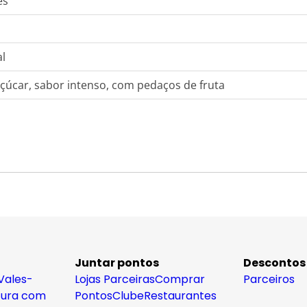
es
l
çúcar, sabor intenso, com pedaços de fruta
Juntar pontos
Descontos
Vales-
Lojas Parceiras
Comprar
Parceiros
tura com
Pontos
Clube
Restaurantes