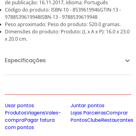
de publicação: 16.11.2017, Idioma: Português
Código do produto: ISBN-10 - 8539619946GTIN-13 -
9788539619948ISBN-13 - 9788539619948
Peso aproximado: Peso do produto: 520.0 gramas.
Dimensões do produto: Produto: (L x A x P): 16.0 x 23.0
x 20.0 cm.
Especificações
Usar pontos
Juntar pontos
Produtos
Viagens
Vales-
Lojas Parceiras
Comprar
compra
Pagar fatura
Pontos
Clube
Restaurantes
com pontos