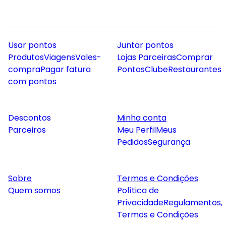
Usar pontos
Juntar pontos
Produtos
Viagens
Vales-
Lojas Parceiras
Comprar
compra
Pagar fatura
Pontos
Clube
Restaurantes
com pontos
Descontos
Minha conta
Parceiros
Meu Perfil
Meus
Pedidos
Segurança
Sobre
Termos e Condições
Quem somos
Política de
Privacidade
Regulamentos,
Termos e Condições