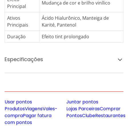
Mudança de cor e brilho vinílico
Principal
Ativos
Ácido Hialurônico, Manteiga de
Principais
Karité, Pantenol
Duração
Efeito tint prolongado
Especificações
Usar pontos
Juntar pontos
Produtos
Viagens
Vales-
Lojas Parceiras
Comprar
compra
Pagar fatura
Pontos
Clube
Restaurantes
com pontos