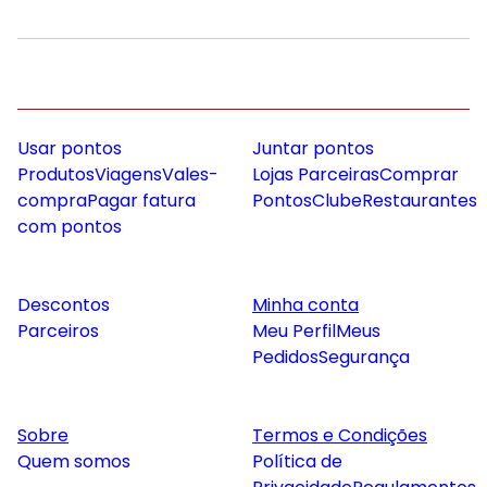
Usar pontos
Juntar pontos
Produtos
Viagens
Vales-
Lojas Parceiras
Comprar
compra
Pagar fatura
Pontos
Clube
Restaurantes
com pontos
Descontos
Minha conta
Parceiros
Meu Perfil
Meus
Pedidos
Segurança
Sobre
Termos e Condições
Quem somos
Política de