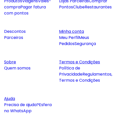
Produtos
Viagens
Vales-
Lojas Parceiras
Comprar
compra
Pagar fatura
Pontos
Clube
Restaurantes
com pontos
Descontos
Minha conta
Parceiros
Meu Perfil
Meus
Pedidos
Segurança
Sobre
Termos e Condições
Quem somos
Política de
Privacidade
Regulamentos,
Termos e Condições
Ajuda
Precisa de ajuda?
Esfera
no WhatsApp