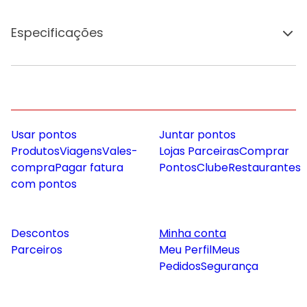
Especificações
Usar pontos
Juntar pontos
Produtos
Viagens
Vales-
Lojas Parceiras
Comprar
compra
Pagar fatura
Pontos
Clube
Restaurantes
com pontos
Descontos
Minha conta
Parceiros
Meu Perfil
Meus
Pedidos
Segurança