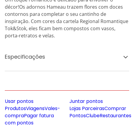
décor!Os adornos Hameau trazem flores com doces
contornos para completar o seu cantinho de
inspiração. Com cores da cartela Regional Romantique
Tok&Stok, eles ficam bem compostos com vasos,
porta-retratos e velas.
Especificações
Usar pontos
Juntar pontos
Produtos
Viagens
Vales-
Lojas Parceiras
Comprar
compra
Pagar fatura
Pontos
Clube
Restaurantes
com pontos