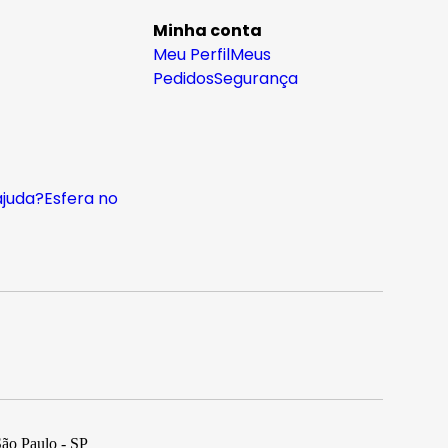
Minha conta
Meu Perfil
Meus
Pedidos
Segurança
ajuda?
Esfera no
São Paulo - SP