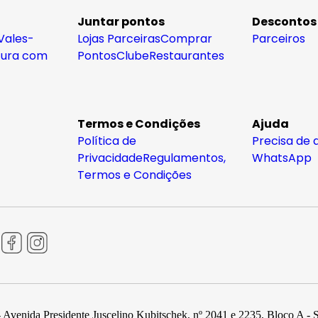
Juntar pontos
Descontos
Vales-
Lojas Parceiras
Comprar
Parceiros
tura com
Pontos
Clube
Restaurantes
Termos e Condições
Ajuda
Política de
Precisa de 
Privacidade
Regulamentos,
WhatsApp
Termos e Condições
 Avenida Presidente Juscelino Kubitschek, nº 2041 e 2235, Bloco A - 