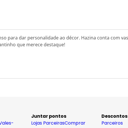
nso para dar personalidade ao décor. Hazina conta com vas
 cantinho que merece destaque!
Juntar pontos
Descontos
Vales-
Lojas Parceiras
Comprar
Parceiros