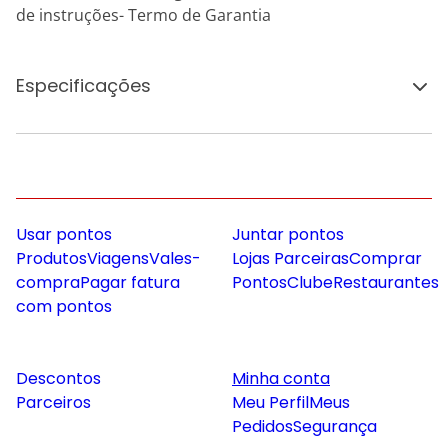
de instruções- Termo de Garantia
Especificações
Usar pontos
Juntar pontos
Produtos
Viagens
Vales-
Lojas Parceiras
Comprar
compra
Pagar fatura
Pontos
Clube
Restaurantes
com pontos
Descontos
Minha conta
Parceiros
Meu Perfil
Meus
Pedidos
Segurança