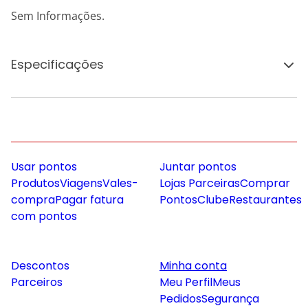
Sem Informações.
Especificações
Usar pontos
Juntar pontos
Produtos
Viagens
Vales-
Lojas Parceiras
Comprar
compra
Pagar fatura
Pontos
Clube
Restaurantes
com pontos
Descontos
Minha conta
Parceiros
Meu Perfil
Meus
Pedidos
Segurança