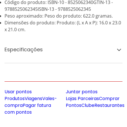
Código do produto: ISBN-10 - 8525062340GTIN-13 -
9788525062345ISBN-13 - 9788525062345
Peso aproximado: Peso do produto: 622.0 gramas.
Dimensões do produto: Produto: (L x A x P): 16.0 x 23.0
x 21.0 cm.
Especificações
Usar pontos
Juntar pontos
Produtos
Viagens
Vales-
Lojas Parceiras
Comprar
compra
Pagar fatura
Pontos
Clube
Restaurantes
com pontos