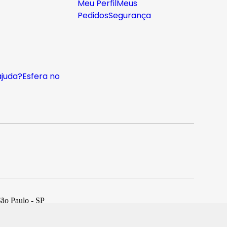
Meu Perfil
Meus
Pedidos
Segurança
ajuda?
Esfera no
São Paulo - SP