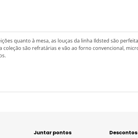
eições quanto à mesa, as louças da linha Ildsted são perfeit
a coleção são refratárias e vão ao forno convencional, micr
os.
Juntar pontos
Descontos