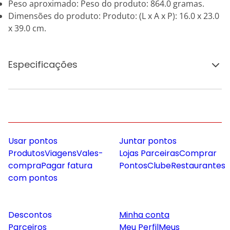
Peso aproximado: Peso do produto: 864.0 gramas.
Dimensões do produto: Produto: (L x A x P): 16.0 x 23.0
x 39.0 cm.
Especificações
Usar pontos
Juntar pontos
Produtos
Viagens
Vales-
Lojas Parceiras
Comprar
compra
Pagar fatura
Pontos
Clube
Restaurantes
com pontos
Descontos
Minha conta
Parceiros
Meu Perfil
Meus