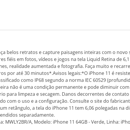
a belos retratos e capture paisagens inteiras com o novo s
s fiéis em fotos, vídeos e jogos na tela Liquid Retina de 
es, realidade aumentada e fotografia. Faça muito e recarr
os por até 30 minutos*.Avisos legais:*O iPhone 11 é resiste
assificado como IP68 segundo a norma IEC 60529 (profundi
 poeira não é uma condição permanente e pode diminuir co
io para limpeza e secagem. Danos decorrentes de contato 
rdo com o uso e a configuração. Consulte o site do fabrica
retângulo, a tela do iPhone 11 tem 6,06 polegadas na diag
vendidos separadamente.
ia: MWLY2BR/A, Modelo: iPhone 11 64GB - Verde, Linha: iPh