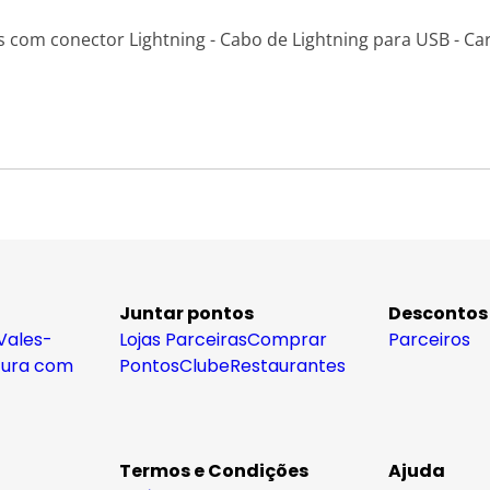
s com conector Lightning - Cabo de Lightning para USB - 
Juntar pontos
Descontos
Vales-
Lojas Parceiras
Comprar
Parceiros
tura com
Pontos
Clube
Restaurantes
Termos e Condições
Ajuda