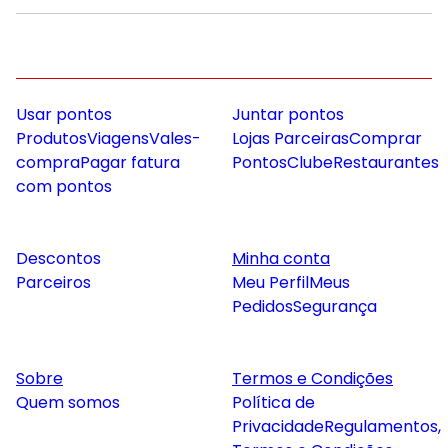
Usar pontos
Juntar pontos
Produtos
Viagens
Vales-
Lojas Parceiras
Comprar
compra
Pagar fatura
Pontos
Clube
Restaurantes
com pontos
Descontos
Minha conta
Parceiros
Meu Perfil
Meus
Pedidos
Segurança
Sobre
Termos e Condições
Quem somos
Política de
Privacidade
Regulamentos,