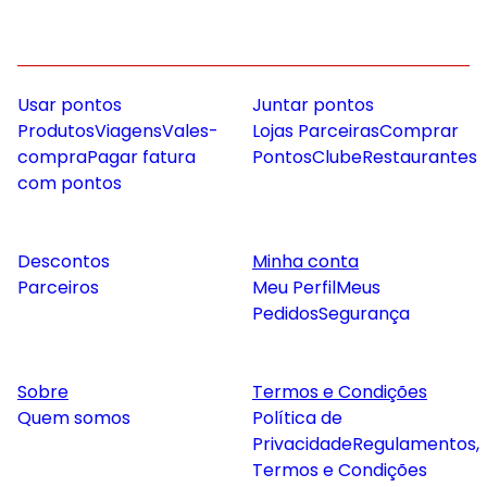
Usar pontos
Juntar pontos
Produtos
Viagens
Vales-
Lojas Parceiras
Comprar
compra
Pagar fatura
Pontos
Clube
Restaurantes
com pontos
Descontos
Minha conta
Parceiros
Meu Perfil
Meus
Pedidos
Segurança
Sobre
Termos e Condições
Quem somos
Política de
Privacidade
Regulamentos,
Termos e Condições