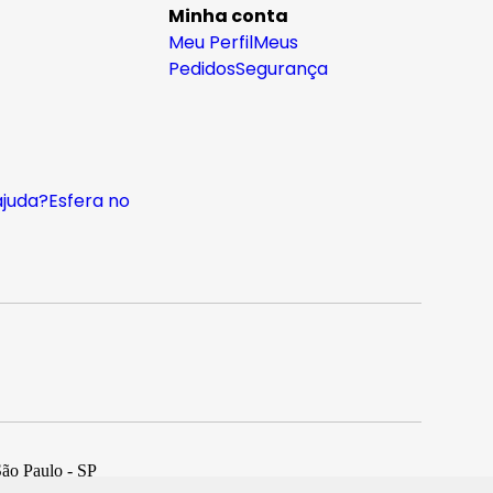
Minha conta
Meu Perfil
Meus
Pedidos
Segurança
ajuda?
Esfera no
São Paulo - SP