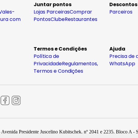
Juntar pontos
Descontos
Vales-
Lojas Parceiras
Comprar
Parceiros
tura com
Pontos
Clube
Restaurantes
Termos e Condições
Ajuda
Política de
Precisa de 
Privacidade
Regulamentos,
WhatsApp
Termos e Condições
 Avenida Presidente Juscelino Kubitschek, nº 2041 e 2235, Bloco A - 