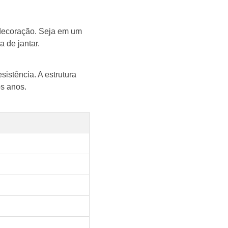
e decoração. Seja em um
 de jantar.
istência. A estrutura
os anos.