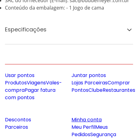
SAC do fornecedor (E-mail): sac@buddemeyer.com.br
Conteúdo da embalagem: - 1 Jogo de cama
Especificações
Usar pontos
Juntar pontos
Produtos
Viagens
Vales-
Lojas Parceiras
Comprar
compra
Pagar fatura
Pontos
Clube
Restaurantes
com pontos
Descontos
Minha conta
Parceiros
Meu Perfil
Meus
Pedidos
Segurança