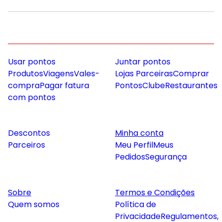
Usar pontos
Juntar pontos
Produtos
Viagens
Vales-
Lojas Parceiras
Comprar
compra
Pagar fatura
Pontos
Clube
Restaurantes
com pontos
Descontos
Minha conta
Parceiros
Meu Perfil
Meus
Pedidos
Segurança
Sobre
Termos e Condições
Quem somos
Política de
Privacidade
Regulamentos,