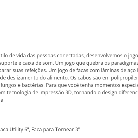
stilo de vida das pessoas conectadas, desenvolvemos o jo
 suporte e caixa de som. Um jogo que quebra os paradigma
eparar suas refeições. Um jogo de facas com lâminas de aç
 de deslizamento do alimento. Os cabos são em polipropil
 fungos e bactérias. Para que você tenha momentos especi
om tecnologia de impressão 3D, tornando o design diferenc
a!
aca Utility 6", Faca para Tornear 3"