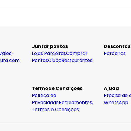
Juntar pontos
Descontos
Vales-
Lojas Parceiras
Comprar
Parceiros
tura com
Pontos
Clube
Restaurantes
Termos e Condições
Ajuda
Política de
Precisa de 
Privacidade
Regulamentos,
WhatsApp
Termos e Condições