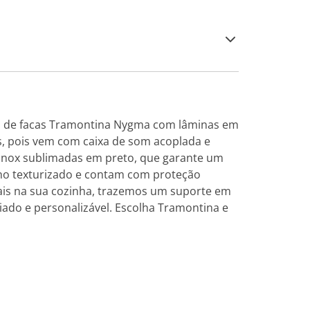
go de facas Tramontina Nygma com lâminas em
s, pois vem com caixa de som acoplada e
o inox sublimadas em preto, que garante um
eno texturizado e contam com proteção
ais na sua cozinha, trazemos um suporte em
iado e personalizável. Escolha Tramontina e