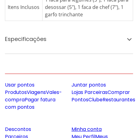
Itens Inclusos
desossar (5"), 1 faca de chef (7"), 1
garfo trinchante
Especificações
Usar pontos
Juntar pontos
Produtos
Viagens
Vales-
Lojas Parceiras
Comprar
compra
Pagar fatura
Pontos
Clube
Restaurantes
com pontos
Descontos
Minha conta
Parceiros
Meu Perfil
Meus