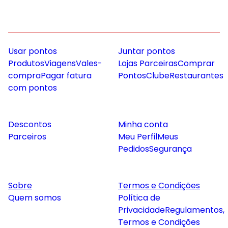
Usar pontos
Juntar pontos
Produtos
Viagens
Vales-
Lojas Parceiras
Comprar
compra
Pagar fatura
Pontos
Clube
Restaurantes
com pontos
Descontos
Minha conta
Parceiros
Meu Perfil
Meus
Pedidos
Segurança
Sobre
Termos e Condições
Quem somos
Política de
Privacidade
Regulamentos,
Termos e Condições