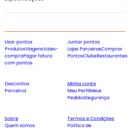
Usar pontos
Juntar pontos
Produtos
Viagens
Vales-
Lojas Parceiras
Comprar
compra
Pagar fatura
Pontos
Clube
Restaurantes
com pontos
Descontos
Minha conta
Parceiros
Meu Perfil
Meus
Pedidos
Segurança
Sobre
Termos e Condições
Quem somos
Política de