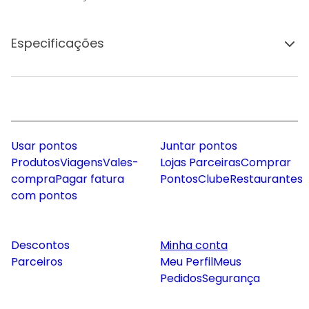
Especificações
Usar pontos
Juntar pontos
Produtos
Viagens
Vales-
Lojas Parceiras
Comprar
compra
Pagar fatura
Pontos
Clube
Restaurantes
com pontos
Descontos
Minha conta
Parceiros
Meu Perfil
Meus
Pedidos
Segurança