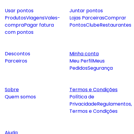
Usar pontos
Juntar pontos
Produtos
Viagens
Vales-
Lojas Parceiras
Comprar
compra
Pagar fatura
Pontos
Clube
Restaurantes
com pontos
Descontos
Minha conta
Parceiros
Meu Perfil
Meus
Pedidos
Segurança
Sobre
Termos e Condições
Quem somos
Política de
Privacidade
Regulamentos,
Termos e Condições
Ajuda