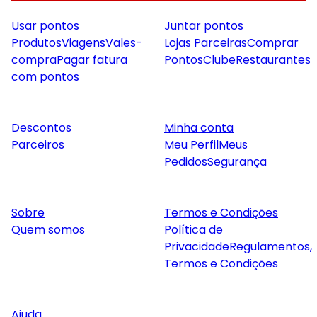
Usar pontos
Juntar pontos
Produtos
Viagens
Vales-
Lojas Parceiras
Comprar
compra
Pagar fatura
Pontos
Clube
Restaurantes
com pontos
Descontos
Minha conta
Parceiros
Meu Perfil
Meus
Pedidos
Segurança
Sobre
Termos e Condições
Quem somos
Política de
Privacidade
Regulamentos,
Termos e Condições
Ajuda