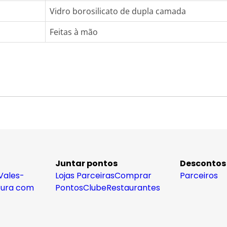
Vidro borosilicato de dupla camada
Feitas à mão
Juntar pontos
Descontos
Vales-
Lojas Parceiras
Comprar
Parceiros
tura com
Pontos
Clube
Restaurantes