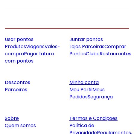
Usar pontos
Juntar pontos
Produtos
Viagens
Vales-
Lojas Parceiras
Comprar
compra
Pagar fatura
Pontos
Clube
Restaurantes
com pontos
Descontos
Minha conta
Parceiros
Meu Perfil
Meus
Pedidos
Segurança
Sobre
Termos e Condições
Quem somos
Política de
Privacidade
Regulamentos,