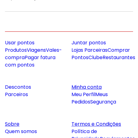
Usar pontos
Juntar pontos
Produtos
Viagens
Vales-
Lojas Parceiras
Comprar
compra
Pagar fatura
Pontos
Clube
Restaurantes
com pontos
Descontos
Minha conta
Parceiros
Meu Perfil
Meus
Pedidos
Segurança
Sobre
Termos e Condições
Quem somos
Política de