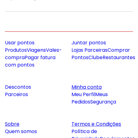
Usar pontos
Juntar pontos
Produtos
Viagens
Vales-
Lojas Parceiras
Comprar
compra
Pagar fatura
Pontos
Clube
Restaurantes
com pontos
Descontos
Minha conta
Parceiros
Meu Perfil
Meus
Pedidos
Segurança
Sobre
Termos e Condições
Quem somos
Política de