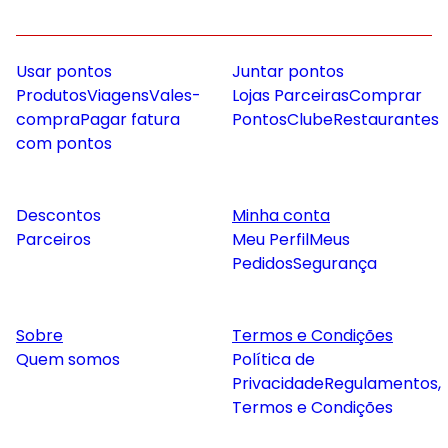
Usar pontos
Juntar pontos
Produtos
Viagens
Vales-
Lojas Parceiras
Comprar
compra
Pagar fatura
Pontos
Clube
Restaurantes
com pontos
Descontos
Minha conta
Parceiros
Meu Perfil
Meus
Pedidos
Segurança
Sobre
Termos e Condições
Quem somos
Política de
Privacidade
Regulamentos,
Termos e Condições