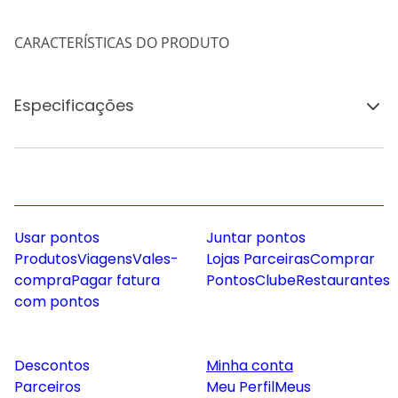
CARACTERÍSTICAS DO PRODUTO
Especificações
Usar pontos
Juntar pontos
Produtos
Viagens
Vales-
Lojas Parceiras
Comprar
compra
Pagar fatura
Pontos
Clube
Restaurantes
com pontos
Descontos
Minha conta
Parceiros
Meu Perfil
Meus