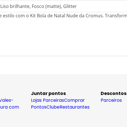
Liso brilhante, Fosco (matte), Glitter
 e estilo com o Kit Bola de Natal Nude da Cromus. Transfo
Juntar pontos
Descontos
Vales-
Lojas Parceiras
Comprar
Parceiros
tura com
Pontos
Clube
Restaurantes