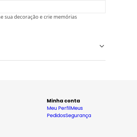
rme sua decoração e crie memórias
Minha conta
Meu Perfil
Meus
Pedidos
Segurança