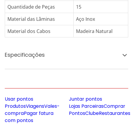
Quantidade de Peças
15
Material das Lâminas
Aço Inox
Material dos Cabos
Madeira Natural
Especificações
Usar pontos
Juntar pontos
Produtos
Viagens
Vales-
Lojas Parceiras
Comprar
compra
Pagar fatura
Pontos
Clube
Restaurantes
com pontos