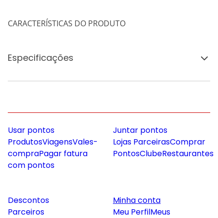
CARACTERÍSTICAS DO PRODUTO
Especificações
Usar pontos
Juntar pontos
Produtos
Viagens
Vales-
Lojas Parceiras
Comprar
compra
Pagar fatura
Pontos
Clube
Restaurantes
com pontos
Descontos
Minha conta
Parceiros
Meu Perfil
Meus