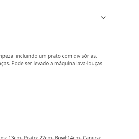
mpeza, incluindo um prato com divisórias,
anças. Pode ser levado a máquina lava-louças.
eres: 13cm- Prato: 22cm- Bowl:14cm- Caneca: