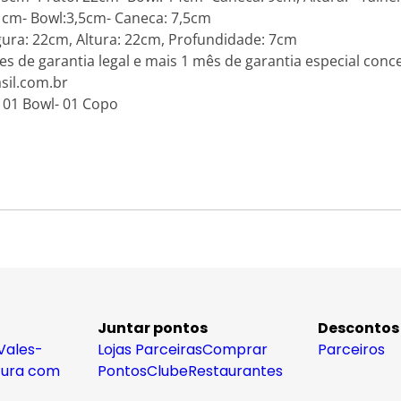
 1cm- Bowl:3,5cm- Caneca: 7,5cm
ra: 22cm, Altura: 22cm, Profundidade: 7cm
s de garantia legal e mais 1 mês de garantia especial conce
sil.com.br
- 01 Bowl- 01 Copo
Juntar pontos
Descontos
Vales-
Lojas Parceiras
Comprar
Parceiros
tura com
Pontos
Clube
Restaurantes