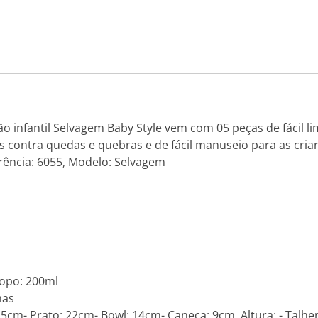
o infantil Selvagem Baby Style vem com 05 peças de fácil li
tes contra quedas e quebras e de fácil manuseio para as cri
erência: 6055, Modelo: Selvagem
Copo: 200ml
mas
,5cm- Prato: 22cm- Bowl: 14cm- Caneca: 9cm, Altura: - Talh