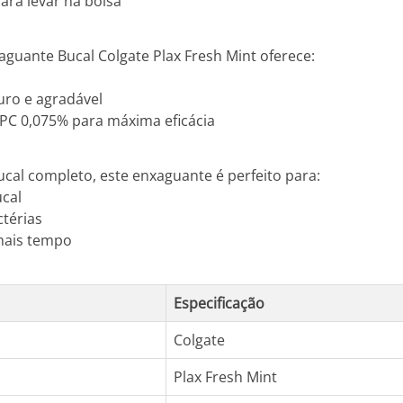
ara levar na bolsa
guante Bucal Colgate Plax Fresh Mint oferece:
uro e agradável
PC 0,075% para máxima eficácia
cal completo, este enxaguante é perfeito para:
ucal
térias
mais tempo
Especificação
Colgate
Plax Fresh Mint