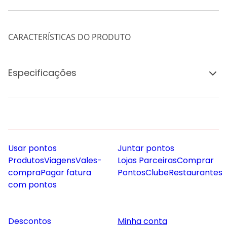
CARACTERÍSTICAS DO PRODUTO
Especificações
Usar pontos
Juntar pontos
Produtos
Viagens
Vales-
Lojas Parceiras
Comprar
compra
Pagar fatura
Pontos
Clube
Restaurantes
com pontos
Descontos
Minha conta