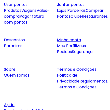
Usar pontos
Juntar pontos
Produtos
Viagens
Vales-
Lojas Parceiras
Comprar
compra
Pagar fatura
Pontos
Clube
Restaurantes
com pontos
Descontos
Minha conta
Parceiros
Meu Perfil
Meus
Pedidos
Segurança
Sobre
Termos e Condições
Quem somos
Política de
Privacidade
Regulamentos,
Termos e Condições
Ajuda