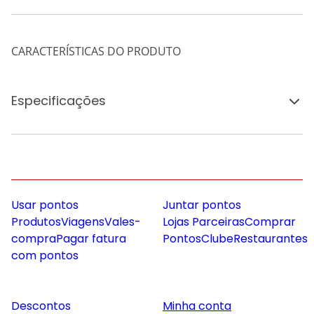
CARACTERÍSTICAS DO PRODUTO
Especificações
Usar pontos
Juntar pontos
Produtos
Viagens
Vales-
Lojas Parceiras
Comprar
compra
Pagar fatura
Pontos
Clube
Restaurantes
com pontos
Descontos
Minha conta