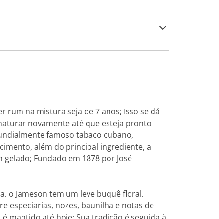
 rum na mistura seja de 7 anos; Isso se dá
 maturar novamente até que esteja pronto
mundialmente famoso tabaco cubano,
cimento, além do principal ingrediente, a
m gelado; Fundado em 1878 por José
a, o Jameson tem um leve buquê floral,
e especiarias, nozes, baunilha e notas de
 é mantido até hoje; Sua tradição é seguida à