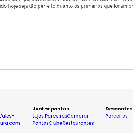
ido hoje seja tão perfeito quanto os primeiros que foram pr
Juntar pontos
Descontos
Vales-
Lojas Parceiras
Comprar
Parceiros
tura com
Pontos
Clube
Restaurantes