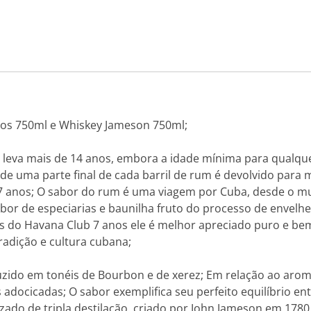
os 750ml e Whiskey Jameson 750ml;
leva mais de 14 anos, embora a idade mínima para qualquer
de uma parte final de cada barril de rum é devolvido para
7 anos; O sabor do rum é uma viagem por Cuba, desde o 
abor de especiarias e baunilha fruto do processo de envelhe
s do Havana Club 7 anos ele é melhor apreciado puro e be
radição e cultura cubana;
zido em tonéis de Bourbon e de xerez; Em relação ao arom
docicadas; O sabor exemplifica seu perfeito equilíbrio entr
ado de tripla destilação, criado por John Jameson em 1780,