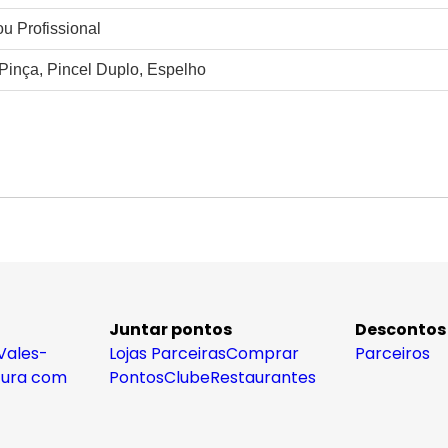
u Profissional
Pinça, Pincel Duplo, Espelho
Juntar pontos
Descontos
Vales-
Lojas Parceiras
Comprar
Parceiros
tura com
Pontos
Clube
Restaurantes