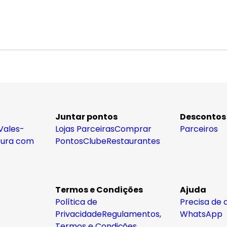
Juntar pontos
Descontos
Vales-
Lojas Parceiras
Comprar
Parceiros
tura com
Pontos
Clube
Restaurantes
Termos e Condições
Ajuda
Política de
Precisa de 
Privacidade
Regulamentos,
WhatsApp
Termos e Condições